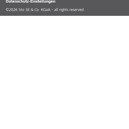
Datenschutz-Einstellungen
©
2026
Sto SE & Co. KGaA - all rights reserved