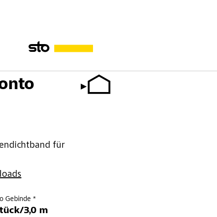
ronto
gendichtband für
loads
ro Gebinde *
tück/3,0 m