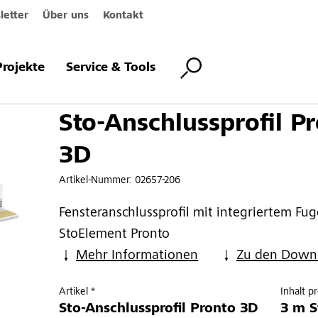
etter
Über uns
Kontakt
profil Pronto 3D
Projekte
Service & Tools
Sto-Anschlussprofil P
3D
Artikel-Nummer:
02657-206
Fensteranschlussprofil mit integriertem Fu
StoElement Pronto
Mehr Informationen
Zu den Down
Artikel *
Inhalt p
Sto-Anschlussprofil Pronto 3D
3 m S