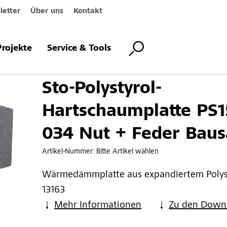
etter
Über uns
Kontakt
ol-Hartschaumplatte PS15SE 034 Nut + Feder Bausatz
Projekte
Service & Tools
Sto-Polystyrol-
Hartschaumplatte PS
034 Nut + Feder Baus
Artikel-Nummer:
Bitte Artikel wählen
Wärmedämmplatte aus expandiertem Polys
13163
Mehr Informationen
Zu den Down