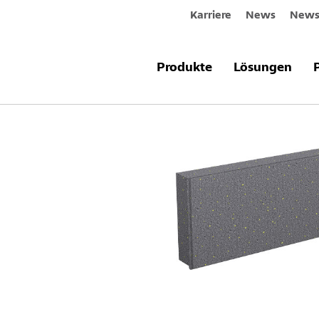
Karriere
News
Newsl
Produkte & Systeme
Sto-Polystyr
Produkte
Lösungen