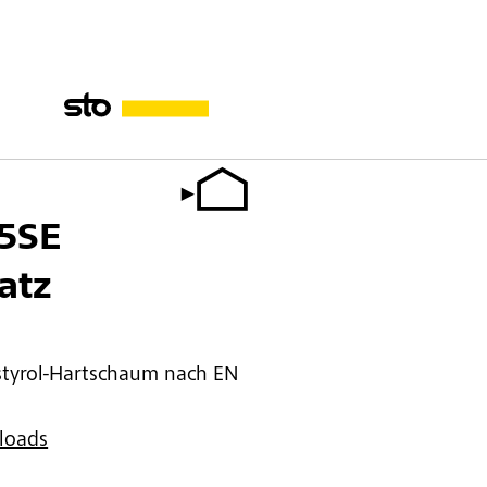
15SE
atz
tyrol-Hartschaum nach EN
loads