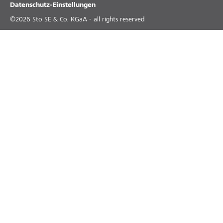
Datenschutz-Einstellungen
©
2026
Sto SE & Co. KGaA - all rights reserved