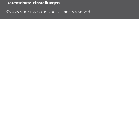
Datenschutz-Einstellungen
©
2026
Sto SE & Co. KGaA - all rights reserved