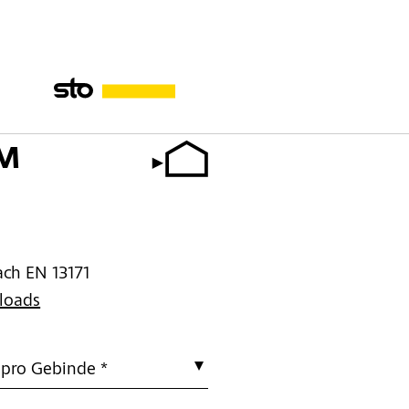
 M
ch EN 13171
loads
 pro Gebinde *