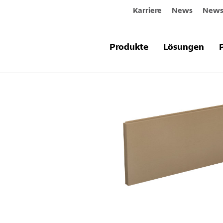
Karriere
News
Newsl
Produkte & Systeme
Sto-Weichfas
Produkte
Lösungen