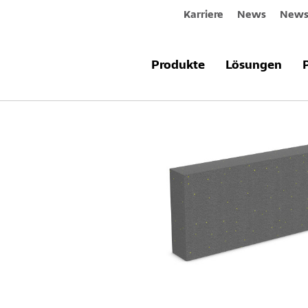
Karriere
News
Newsl
Produkte & Systeme
Sto-Dämmpla
Produkte
Lösungen