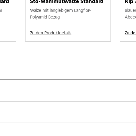
dard
Sto-Mammutwalze Standard
Kip
m
Walze mit langlebigem Langflor-
Blaue
Polyamid-Bezug
Abdeck
Zu den Produktdetails
Zu de