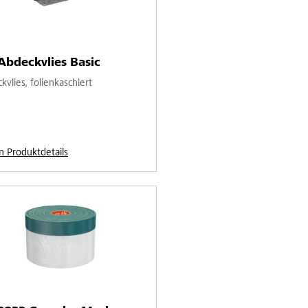
Abdeckvlies Basic
vlies, folienkaschiert
n Produktdetails