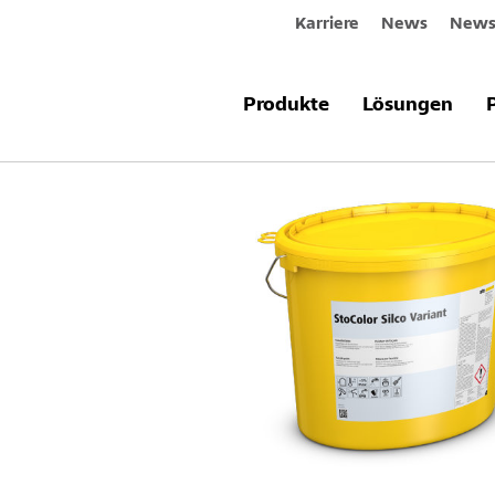
Karriere
News
Newsl
Produkte & Systeme
StoColor Silc
Produkte
Lösungen