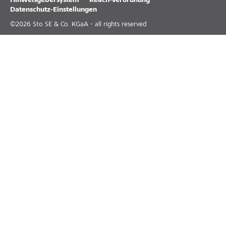
Hinweisgebersystem
Reach-Verordnung
Datenschutz-Einstellungen
©
2026
Sto SE & Co. KGaA - all rights reserved