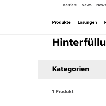
Karriere
News
Newsl
Produkte & Systeme
Betoninstand
Produkte
Lösungen
Hinterfüll
Kategorien
1 Produkt