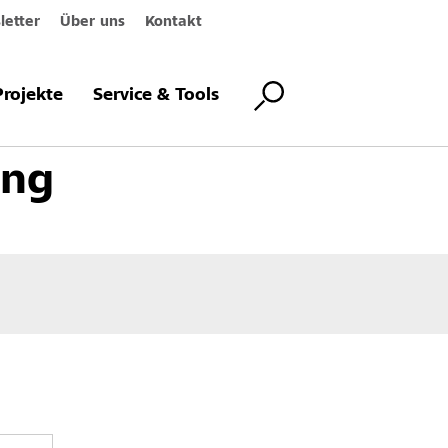
etter
Über uns
Kontakt
setzung und Betonschutz
Fugensanierung
Fugensysteme
Systemk
Projekte
Service & Tools
ung