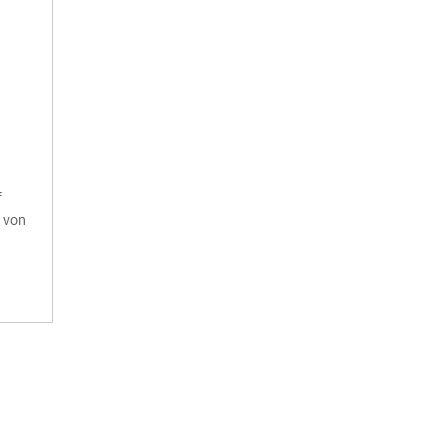
f
 von