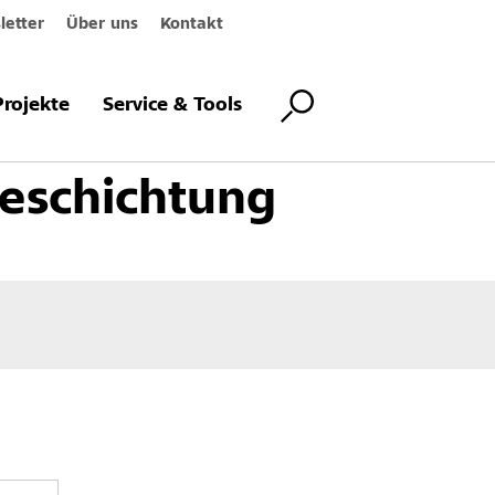
etter
Über uns
Kontakt
Innen- und Deckendämmsysteme
Systemkomponenten
Zwischenbe
Projekte
Service & Tools
eschichtung