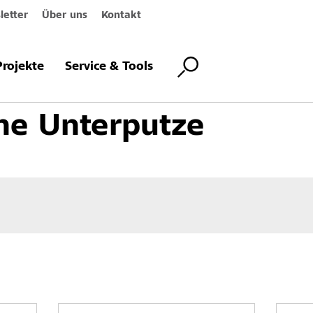
etter
Über uns
Kontakt
assadenbeschichtungen
Unterputze
Mineralische Unterputze
Projekte
Service & Tools
he Unterputze