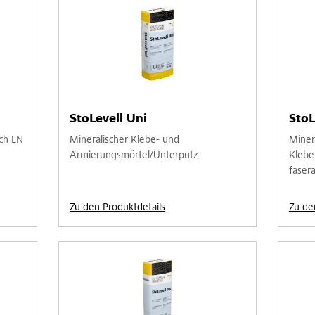
StoLevell Uni
StoL
ach EN
Mineralischer Klebe- und
Miner
Armierungsmörtel/Unterputz
Klebe
fasera
Zu den Produktdetails
Zu de