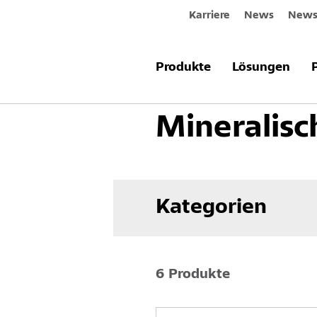
Karriere
News
Newsl
Produkte & Systeme
Fassade
F
Produkte
Lösungen
Mineralisc
Kategorien
6 Produkte