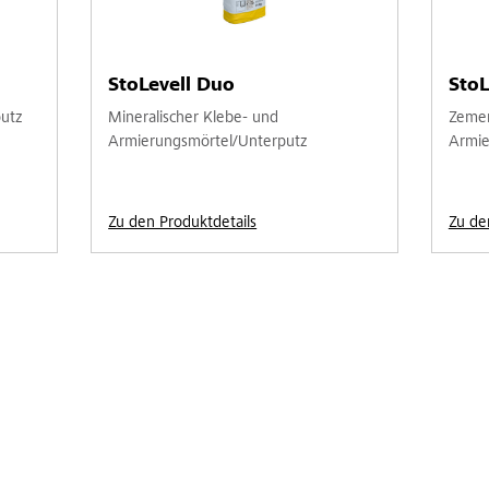
StoLevell Duo
StoL
putz
Mineralischer Klebe- und
Zemen
Armierungsmörtel/Unterputz
Armie
Zu den Produktdetails
Zu de