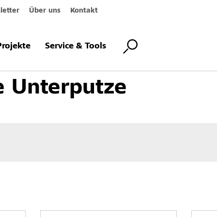
etter
Über uns
Kontakt
assadenbeschichtungen
Unterputze
Organische Unterputze
Projekte
Service & Tools
e Unterputze