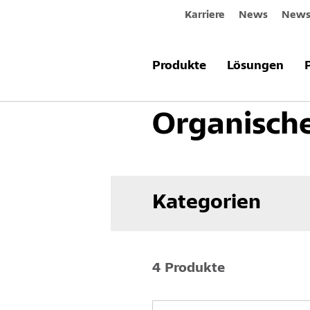
Karriere
News
Newsl
Produkte & Systeme
Fassade
F
Produkte
Lösungen
Organisch
Kategorien
4 Produkte