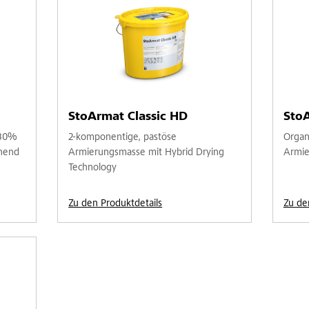
StoArmat Classic HD
StoA
 30%
2-komponentige, pastöse
Organ
hend
Armierungsmasse mit Hybrid Drying
Armie
Technology
Zu den Produktdetails
Zu de