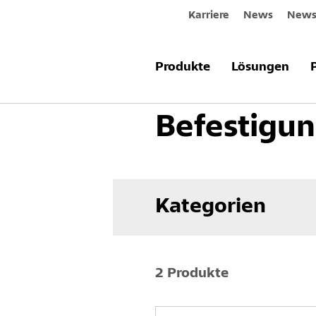
Karriere
News
Newsl
Produkte & Systeme
Fassade
V
Produkte
Lösungen
Befestigun
Kategorien
2 Produkte