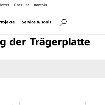
etter
Über uns
Kontakt
orgehängte hinterlüftete Fassadensysteme
Systemkomponenten
Befe
Projekte
Service & Tools
g der Trägerplatte