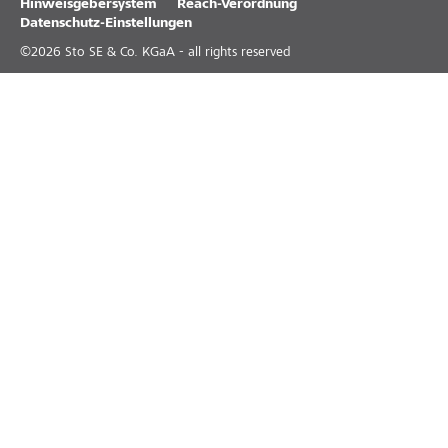
Hinweisgebersystem
Reach-Verordnung
Datenschutz-Einstellungen
©
2026
Sto SE & Co. KGaA - all rights reserved