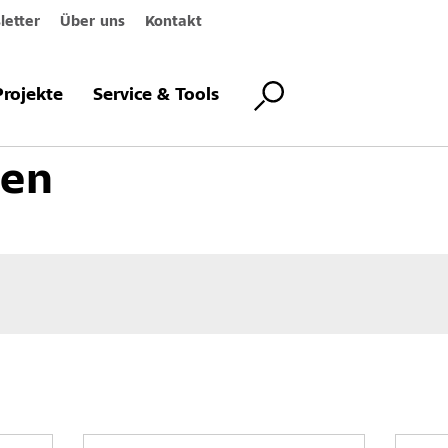
etter
Über uns
Kontakt
ärmedämm-Verbundsysteme
Systemkomponenten
Verklebung
Projekte
Service & Tools
sen