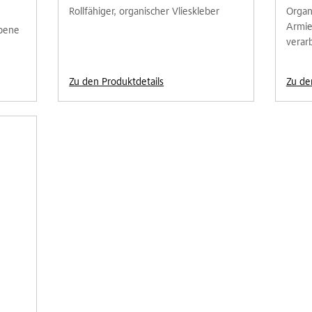
Rollfähiger, organischer Vlieskleber
Organ
Armie
ebene
verar
Zu den Produktdetails
Zu de