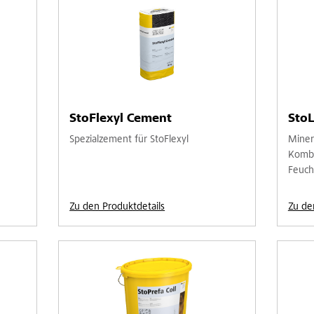
StoFlexyl Cement
StoL
Spezialzement für StoFlexyl
Minera
Kombi
Feuch
Zu den Produktdetails
Zu de