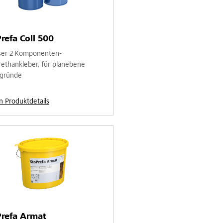
refa Coll 500
ser 2-Komponenten-
rethankleber, für planebene
gründe
n Produktdetails
refa Armat