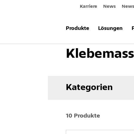
Karriere
News
Newsl
Produkte & Systeme
Fassade
W
Produkte
Lösungen
Klebemas
Kategorien
10 Produkte