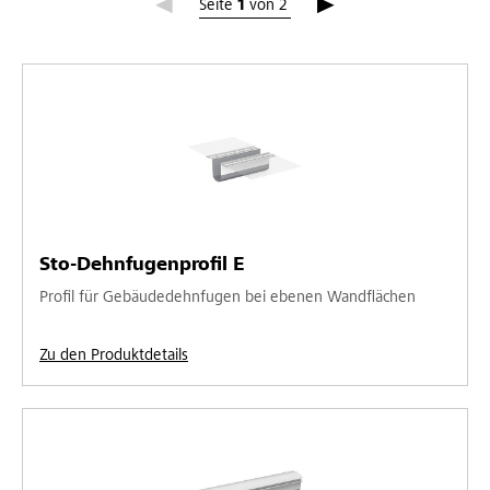
Seite 1
Seite
1
von
2
Sto-Dehnfugenprofil E
Profil für Gebäudedehnfugen bei ebenen Wandflächen
Zu den Produktdetails