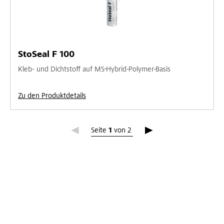
StoSeal F 100
Kleb- und Dichtstoff auf MS-Hybrid-Polymer-Basis
Zu den Produktdetails
Seite 1
Seite
1
von
2