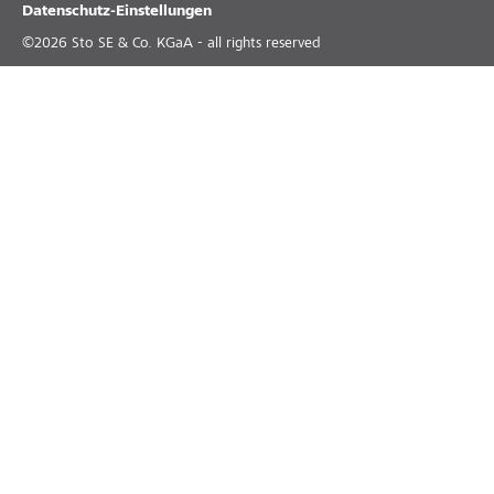
Datenschutz-Einstellungen
©
2026
Sto SE & Co. KGaA - all rights reserved