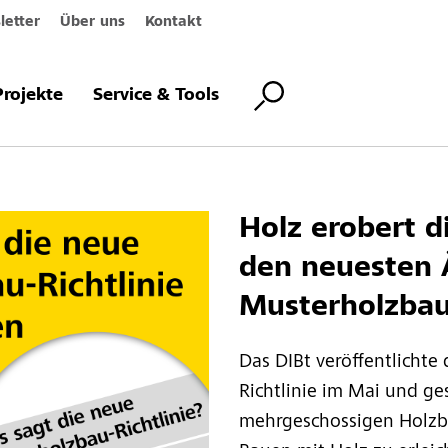
etter
Über uns
Kontakt
Projekte
Service & Tools
der Musterholzbau-Ri
Holz erobert d
den neuesten 
Musterholzbau-
Das DIBt veröffentlichte
Richtlinie im Mai und ge
mehrgeschossigen Holzba