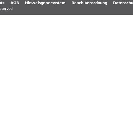
tz
AGB
Hinweisgebersystem
Reach-Verordnung
Datenschu
reserved