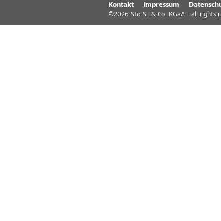
Kontakt
Impressum
Datenschu
©
2026
Sto SE & Co. KGaA - all rights 