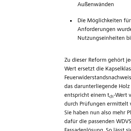
Außenwänden
Die Möglichkeiten fü
Anforderungen wurden
Nutzungseinheiten bi
Zu dieser Reform gehört je
Wert ersetzt die Kapselkla
Feuerwiderstandsnachweis b
das darunterliegende Holz 
entspricht einem t
-Wert 
ch
durch Prüfungen ermittelt
Sie haben nun also mehr Pl
dafür die passenden WDVS-
Fassadenlösung. So lässt s