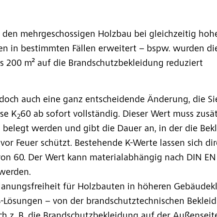
r den mehrgeschossigen Holzbau bei gleichzeitig hoh
 in bestimmten Fällen erweitert – bspw. wurden di
s 200 m² auf die Brandschutzbekleidung reduziert
doch auch eine ganz entscheidende Änderung, die Sie 
sse K
60 ab sofort vollständig. Dieser Wert muss zusä
2
elegt werden und gibt die Dauer an, in der die Bekl
vor Feuer schützt. Bestehende K-Werte lassen sich d
von 60. Der Wert kann materialabhängig nach DIN EN 
 werden.
anungsfreiheit für Holzbauten in höheren Gebäudekla
Lösungen – von der brandschutztechnischen Bekleid
ich z. B. die Brandschutzbekleidung auf der Außense