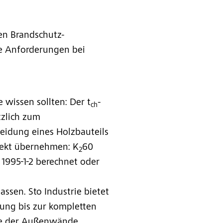
en Brandschutz-
e Anforderungen bei
wissen sollten: Der t
-
ch
tzlich zum
eidung eines Holzbauteils
irekt übernehmen: K
60
2
1995-1-2 berechnet oder
ssen. Sto Industrie bietet
ung bis zur kompletten
ite der Außenwände