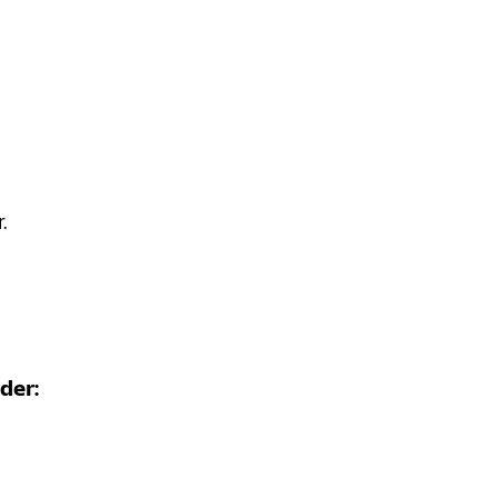
.
der: