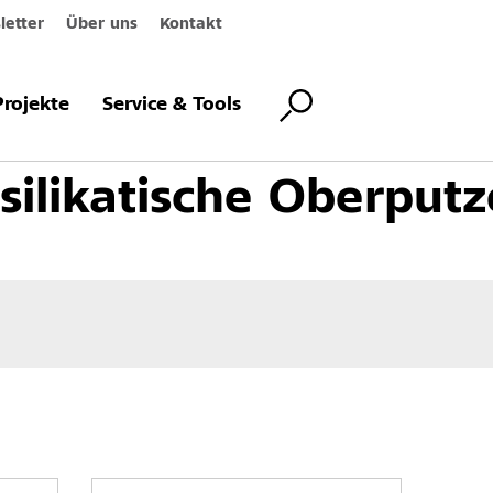
etter
Über uns
Kontakt
Innenbeschichtungen
Innenputze
Organisch-silikatische Oberputze
Projekte
Service & Tools
silikatische Oberputz