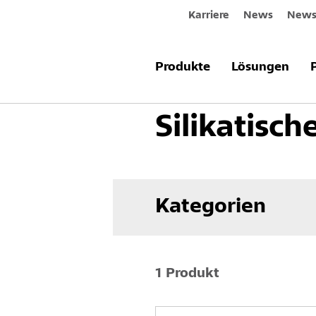
Karriere
News
Newsl
Produkte & Systeme
Innenraum
Produkte
Lösungen
Silikatisc
Kategorien
1 Produkt