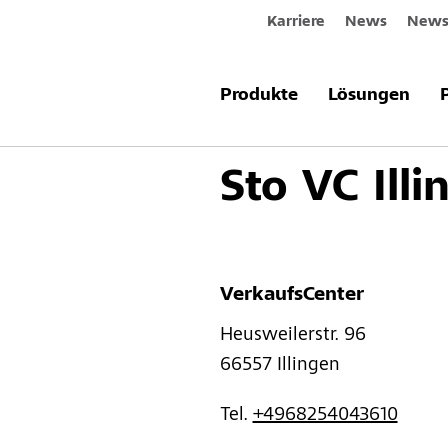
Karriere
News
Newsl
Produkte
Lösungen
Zurück
Sto VC Ill
VerkaufsCenter
Heusweilerstr. 96 
66557 
Illingen
Tel. 
+4968254043610